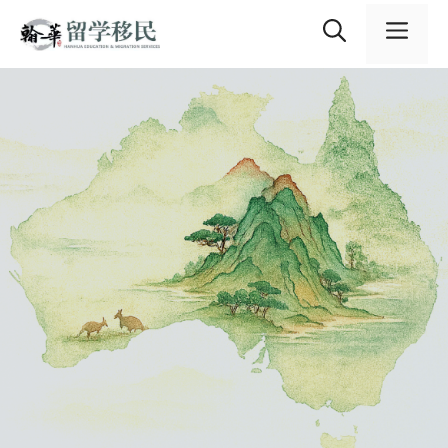
跳
内
至
容
菜
内
容
单