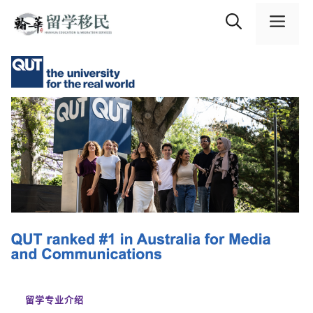
跳
内
至
容
菜
内
容
单
留学专业介绍