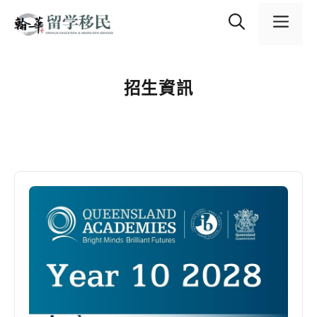
跳
content
至
選
主
要
內
單
容
招生資訊