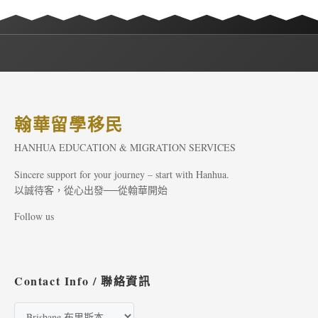
翰華留學移民
HANHUA EDUCATION & MIGRATION SERVICES
Sincere support for your journey – start with Hanhua.
以誠待客，從心出發──從翰華開始
Follow us
Contact Info / 聯絡資訊