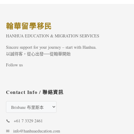
翰華留學移民
HANHUA EDUCATION & MIGRATION SERVICES
Sincere support for your journey – start with Hanhua.
以誠待客，從心出發──從翰華開始
Follow us
Contact Info / 聯絡資訊
📞
+61 7 3329 2461
✉
info@hanhuaeducation.com