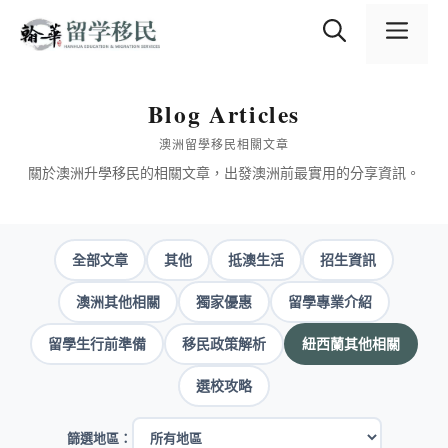
跳
content
至
選
主
要
內
單
Blog Articles
容
澳洲留學移民相關文章
關於澳洲升學移民的相關文章，出發澳洲前最實用的分享資訊。
全部文章
其他
抵澳生活
招生資訊
澳洲其他相關
獨家優惠
留學專業介紹
留學生行前準備
移民政策解析
紐西蘭其他相關
選校攻略
篩選地區：