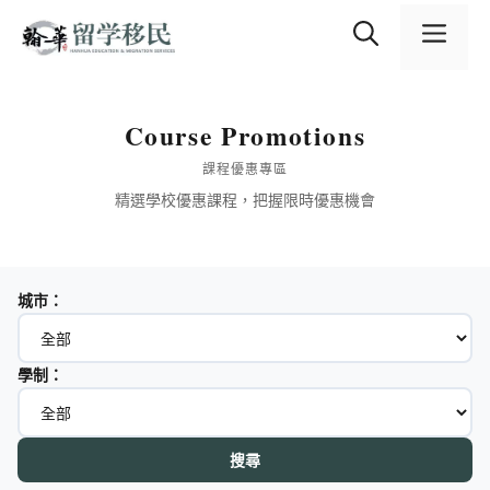
跳
content
至
選
主
要
內
單
容
Course Promotions
課程優惠專區
精選學校優惠課程，把握限時優惠機會
城市：
學制：
搜尋