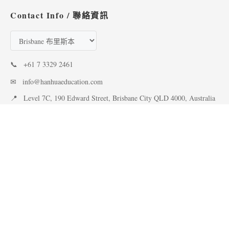
Contact Info / 聯絡資訊
📞
+61 7 3329 2461
✉
info@hanhuaeducation.com
📍
Level 7C, 190 Edward Street, Brisbane City QLD 4000, Australia
🕐
週一~週五 10:00~18:00 (澳洲時間)
紐澳學校搜尋
澳洲留學移民
熱門文章
澳洲學士
紐澳教育制度
留學專業介紹
Working Holiday
澳洲大學排名
移民政策解析
TAFE & VET
課程優惠
選校攻略