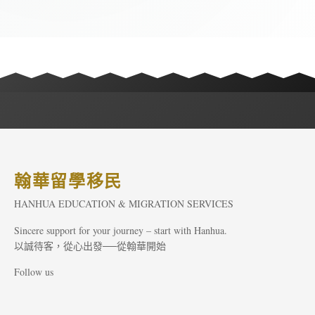
翰華留學移民
HANHUA EDUCATION & MIGRATION SERVICES
Sincere support for your journey – start with Hanhua.
以誠待客，從心出發──從翰華開始
Follow us