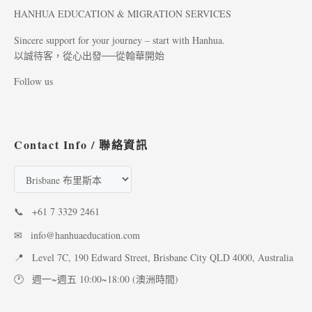
HANHUA EDUCATION & MIGRATION SERVICES
Sincere support for your journey – start with Hanhua.
以誠待客，從心出發──從翰華開始
Follow us
Contact Info / 聯絡資訊
📞
+61 7 3329 2461
✉
info@hanhuaeducation.com
📍
Level 7C, 190 Edward Street, Brisbane City QLD 4000, Australia
🕐
週一~週五 10:00~18:00 (澳洲時間)