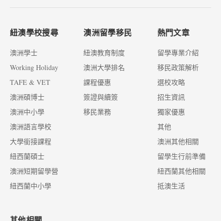
紐澳學校搜尋
澳洲留學移民
熱門文章
澳洲學士
紐澳教育制度
留學專業介紹
Working Holiday
澳洲大學排名
移民政策解析
TAFE & VET
課程優惠
選校攻略
澳洲碩博士
簽證與續簽
招生資訊
澳洲中小學
移民業務
獨家優惠
澳洲語言學校
其他
大學銜接課程
澳洲其他相關
紐西蘭碩士
留學生行前準備
澳洲短期留學營
紐西蘭其他相關
紐西蘭中小學
抵澳生活
其他相關