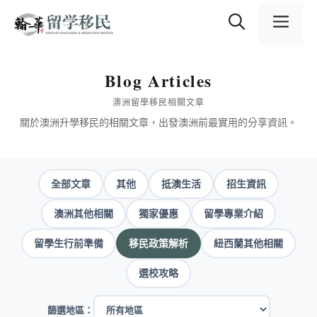
跳
content
至
選
主
要
內
單
Blog Articles
容
澳洲留學移民相關文章
關於澳洲升學移民的相關文章，出發澳洲前最實用的分享資訊。
全部文章
其他
抵澳生活
招生資訊
澳洲其他相關
獨家優惠
留學專業介紹
留學生行前準備
移民政策解析
紐西蘭其他相關
選校攻略
篩選地區：