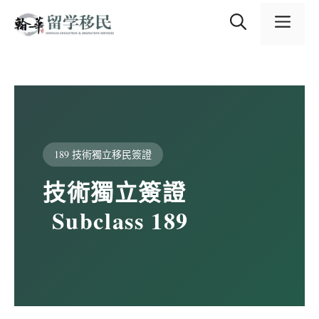
跳
content
至
選
主
要
內
單
容
189 技術獨立移民簽證
技術獨立簽證
Subclass 189