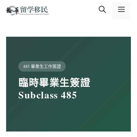
跳
content
至
選
主
要
內
單
容
485 畢業生工作簽證
臨時畢業生簽證
Subclass 485