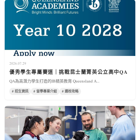
2026.07.29
優秀學生專屬賽道｜挑戰昆士蘭菁英公立高中QA
QA為高潛力學生打造的IB精英教育 Queensland A...
# 招生資訊
# 留學專業介紹
# 選校攻略