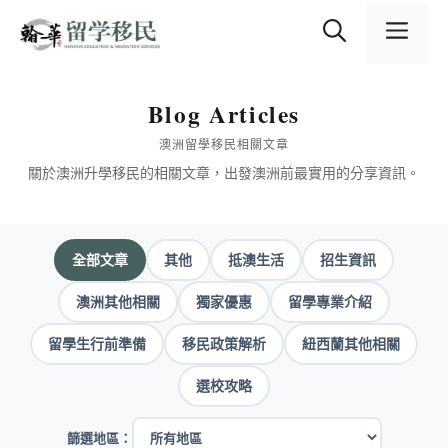
跳
content
至
選
主
要
內
單
Blog Articles
容
澳洲留學移民相關文章
關於澳洲升學移民的相關文章，出發澳洲前最實用的分享資訊。
全部文章
其他
抵澳生活
招生資訊
澳洲其他相關
獨家優惠
留學專業介紹
留學生行前準備
移民政策解析
紐西蘭其他相關
選校攻略
篩選地區：