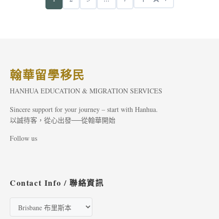
翰華留學移民
HANHUA EDUCATION & MIGRATION SERVICES
Sincere support for your journey – start with Hanhua.
以誠待客，從心出發──從翰華開始
Follow us
Contact Info / 聯絡資訊